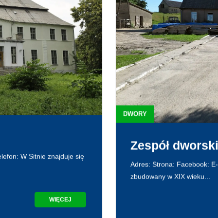
DWORY
Zespół dworski
efon: W Sitnie znajduje się
Adres: Strona: Facebook: E-m
zbudowany w XIX wieku...
WIĘCEJ