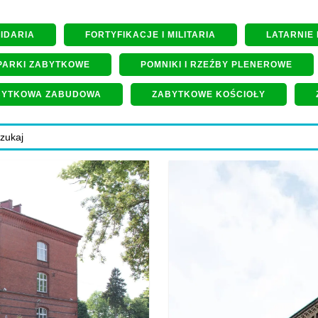
PIDARIA
FORTYFIKACJE I MILITARIA
LATARNIE
PARKI ZABYTKOWE
POMNIKI I RZEŹBY PLENEROWE
BYTKOWA ZABUDOWA
ZABYTKOWE KOŚCIOŁY