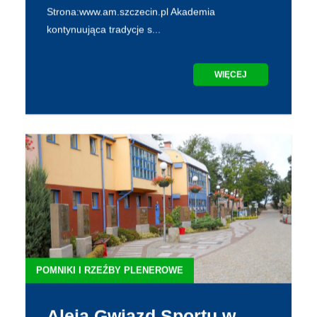
Strona:www.am.szczecin.pl Akademia
kontynuująca tradycje s...
WIĘCEJ
POMNIKI I RZEŹBY PLENEROWE
Aleja Gwiazd Sportu w