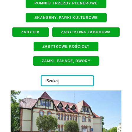
POMNIKI I RZEŹBY PLENEROWE
SKANSENY, PARKI KULTUROWE
ZABYTEK
ZABYTKOWA ZABUDOWA
ZABYTKOWE KOŚCIOŁY
ZAMKI, PAŁACE, DWORY