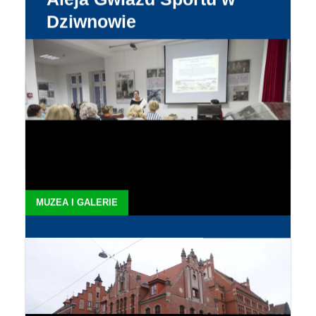
Dziwnowie
Adres:Władysława Reymonta, 72-420 Dziwnów
Aleja Gwiazd Sportu w Dziwnowie to słynna ulica
upami�...
WIĘCEJ