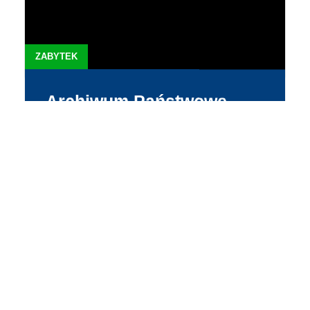
MUZEA I GALERIE
Archiwum Państwowe
Adres: ul. Marii Skłodowskiej-Curie 2 Strona:
http://www.koszalin.ap.gov.pl/ Facebook:
ArchiwumPans...
WIĘCEJ