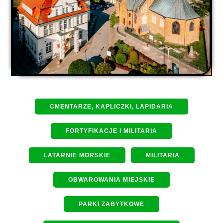
CMENTARZE, KAPLICZKI, LAPIDARIA
FORTYFIKACJE I MILITARIA
LATARNIE MORSKIE
MILITARIA
OBWAROWANIA MIEJSKIE
PARKI ZABYTKOWE