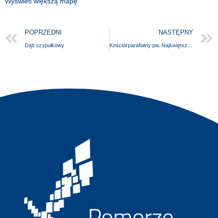
Wyświetl większą mapę
POPRZEDNI
NASTĘPNY
Dąb szypułkowy
Kościół parafialny pw. Najświętszego Serca Pana Jezusa