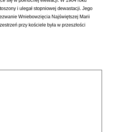
e się w północnej elewacji. W 1904 roku
oszony i ulegał stopniowej dewastacji. Jego
wezwanie Wniebowzięcia Najświętszej Marii
estrzeń przy kościele była w przeszłości