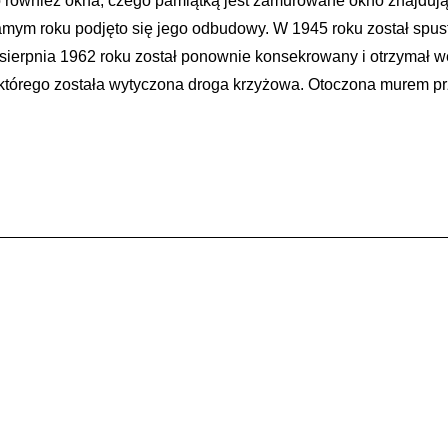
ównież okna, czego pamiątką jest zamurowane okno znajdując
amym roku podjęto się jego odbudowy. W 1945 roku został spust
 sierpnia 1962 roku został ponownie konsekrowany i otrzymał 
 którego została wytyczona droga krzyżowa. Otoczona murem prz