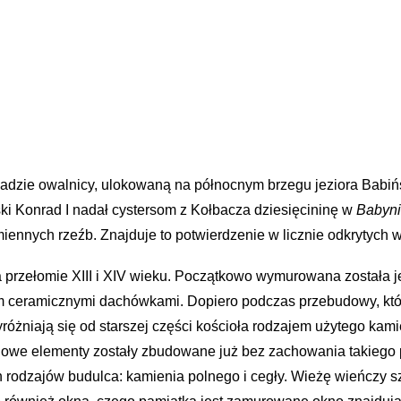
kładzie owalnicy, ulokowaną na północnym brzegu jeziora Babi
ński Konrad I nadał cystersom z Kołbacza dziesięcininę w
Babyn
ennych rzeźb. Znajduje to potwierdzenie w licznie odkrytych 
 przełomie XIII i XIV wieku. Początkowo wymurowana została je
ceramicznymi dachówkami. Dopiero podczas przebudowy, która
óżniają się od starszej części kościoła rodzajem użytego kamie
nowe elementy zostały zbudowane już bez zachowania takiego
odzajów budulca: kamienia polnego i cegły. Wieżę wieńczy szpi