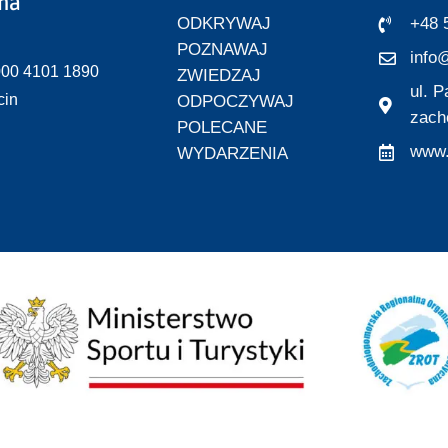
zna
ODKRYWAJ
+48 
POZNAWAJ
info@
000 4101 1890
ZWIEDZAJ
ul. 
cin
ODPOCZYWAJ
zach
POLECANE
www.
WYDARZENIA