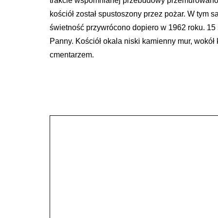
trakcie wspomnianej przebudowy przemurowano r
kościół został spustoszony przez pożar. W tym s
świetność przywrócono dopiero w 1962 roku. 15
Panny. Kościół okala niski kamienny mur, wokół
cmentarzem.