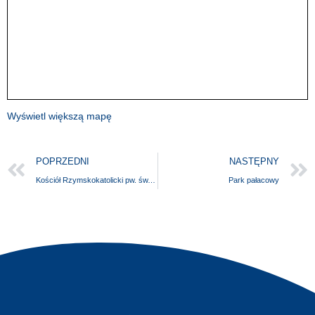
Wyświetl większą mapę
POPRZEDNI
NASTĘPNY
Kościół Rzymskokatolicki pw. św. św. Apostołów Piotra i Pawła w Policach-Jasienicy
Park pałacowy