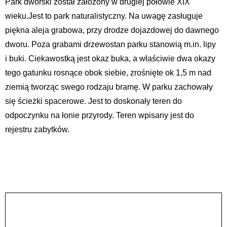
Park dworski został założony w drugiej połowie XIX
wieku.Jest to park naturalistyczny. Na uwagę zasługuje
piękna aleja grabowa, przy drodze dojazdowej do dawnego
dworu. Poza grabami drzewostan parku stanowią m.in. lipy
i buki. Ciekawostką jest okaz buka, a właściwie dwa okazy
tego gatunku rosnące obok siebie, zrośnięte ok 1,5 m nad
ziemią tworząc swego rodzaju bramę. W parku zachowały
się ścieżki spacerowe. Jest to doskonały teren do
odpoczynku na łonie przyrody. Teren wpisany jest do
rejestru zabytków.