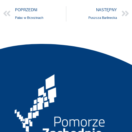
POPRZEDNI
NASTĘPNY
Pałac w Brzezinach
Puszcza Barlinecka