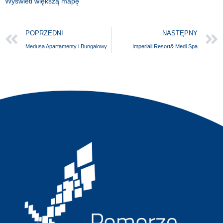
Wyświetl większą mapę
POPRZEDNI
NASTĘPNY
Medusa Apartamenty i Bungalowy
Imperiall Resort& Medi Spa